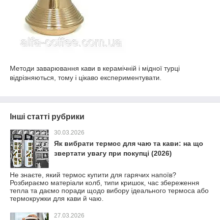
Методи заварювання кави в керамічній і мідної турці
відрізняються, тому і цікаво експериментувати.
Інші статті рубрики
30.03.2026
Як вибрати термос для чаю та кави: на що
звертати увагу при покупці (2026)
Не знаєте, який термос купити для гарячих напоїв?
Розбираємо матеріали колб, типи кришок, час збереження
тепла та даємо поради щодо вибору ідеального термоса або
термокружки для кави й чаю.
27.03.2026