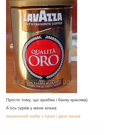
Просто тому, що арабіка і банку красива)
А ось турків у мене кілька:
керамічний набір з турки і двох чашок