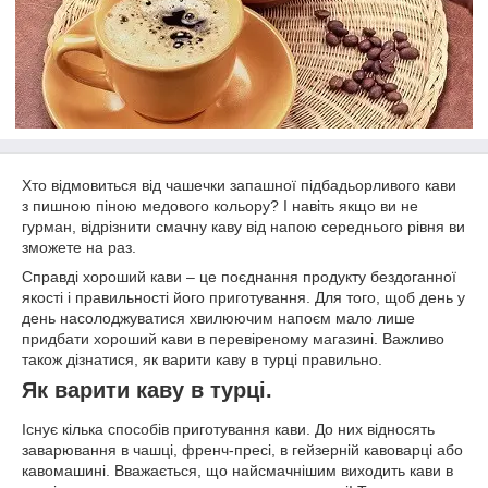
Хто відмовиться від чашечки запашної підбадьорливого кави
з пишною піною медового кольору? І навіть якщо ви не
гурман, відрізнити смачну каву від напою середнього рівня ви
зможете на раз.
Справді хороший кави – це поєднання продукту бездоганної
якості і правильності його приготування. Для того, щоб день у
день насолоджуватися хвилюючим напоєм мало лише
придбати хороший кави в перевіреному магазині. Важливо
також дізнатися, як варити каву в турці правильно.
Як варити каву в турці.
Існує кілька способів приготування кави. До них відносять
заварювання в чашці, френч-пресі, в гейзерній кавоварці або
кавомашині. Вважається, що найсмачнішим виходить кави в