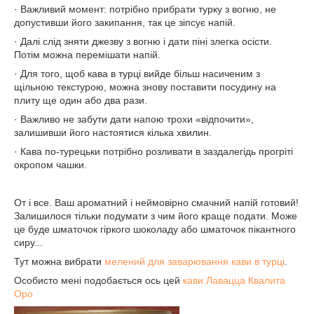
· Важливий момент: потрібно прибрати турку з вогню, не
допустивши його закипання, так це зіпсує напій.
· Далі слід зняти джезву з вогню і дати піні злегка осісти.
Потім можна перемішати напій.
· Для того, щоб кава в турці вийде більш насиченим з
щільною текстурою, можна знову поставити посудину на
плиту ще один або два рази.
· Важливо не забути дати напою трохи «відпочити»,
залишивши його настоятися кілька хвилин.
· Кава по-турецьки потрібно розливати в заздалегідь прогріті
окропом чашки.
От і все. Ваш ароматний і неймовірно смачний напій готовий!
Залишилося тільки подумати з чим його краще подати. Може
це буде шматочок гіркого шоколаду або шматочок пікантного
сиру...
Тут можна вибрати
мелений для заварювання кави в турці
.
Особисто мені подобається ось цей
кави Лавацца Квалита
Оро