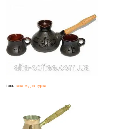
і ось
така мідна турка