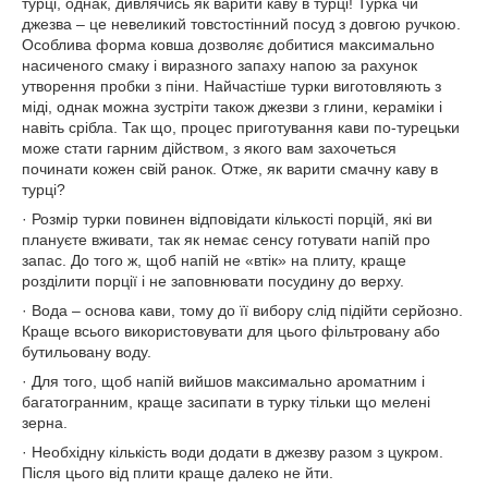
турці, однак, дивлячись як варити каву в турці! Турка чи
джезва – це невеликий товстостінний посуд з довгою ручкою.
Особлива форма ковша дозволяє добитися максимально
насиченого смаку і виразного запаху напою за рахунок
утворення пробки з піни. Найчастіше турки виготовляють з
міді, однак можна зустріти також джезви з глини, кераміки і
навіть срібла. Так що, процес приготування кави по-турецьки
може стати гарним дійством, з якого вам захочеться
починати кожен свій ранок. Отже, як варити смачну каву в
турці?
· Розмір турки повинен відповідати кількості порцій, які ви
плануєте вживати, так як немає сенсу готувати напій про
запас. До того ж, щоб напій не «втік» на плиту, краще
розділити порції і не заповнювати посудину до верху.
· Вода – основа кави, тому до її вибору слід підійти серйозно.
Краще всього використовувати для цього фільтровану або
бутильовану воду.
· Для того, щоб напій вийшов максимально ароматним і
багатогранним, краще засипати в турку тільки що мелені
зерна.
· Необхідну кількість води додати в джезву разом з цукром.
Після цього від плити краще далеко не йти.