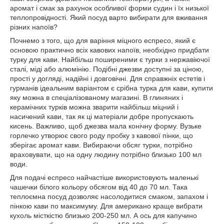
аромат і смак за рахунок особливої форми судин і їх низької
теплопровідності. Який посуд варто вибирати для вживання
різних напоїв?
Почнемо з того, що для варіння міцного еспресо, який є
основою практично всіх кавових напоїв, необхідно придбати
турку для кави. Найбільш поширеними є турки з нержавіючої
сталі, міді або алюмінію. Подібні джезви доступні за ціною,
прості у догляді, надійні і довговічні. Для справжніх естетів і
гурманів ідеальним варіантом є срібна турка для кави, купити
яку можна в спеціалізованому магазині. В глиняних і
керамічних турків можна зварити найбільш міцний і
насичений кави, так як ці матеріали добре пропускають
кисень. Важливо, щоб джезва мала конічну форму. Вузьке
горлечко утворює свого роду пробку з кавової пінки, що
зберігає аромат кави. Вибираючи обсяг турки, потрібно
враховувати, що на одну людину потрібно близько 100 мл
води.
Для подачі еспресо найчастіше використовують маленькі
чашечки білого кольору обсягом від 40 до 70 мл. Така
теплоємна посуд дозволяє насолодитися смаком, запахом і
пінкою кави по максимуму. Для американо краще вибрати
кухоль місткістю близько 200-250 мл. А ось для капучино