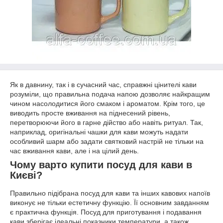
Як в давнину, так і в сучасний час, справжні цінителі кави
розуміли, що правильна подача напою дозволяє найкращим
чином насолодитися його смаком і ароматом. Крім того, це
виводить просте вживання на піднесений рівень,
перетворюючи його в гарне дійство або навіть ритуал. Так,
наприклад, оригінальні чашки для кави можуть надати
особливий шарм або задати святковий настрій не тільки на
час вживання кави, але і на цілий день.
Чому варто купити посуд для кави в
Києві?
Правильно підібрана посуд для кави та інших кавових напоїв
виконує не тільки естетичну функцію. Її основним завданням
є практична функція. Посуд для приготування і подавання
кави зберігає ідеальні показники температури, а також