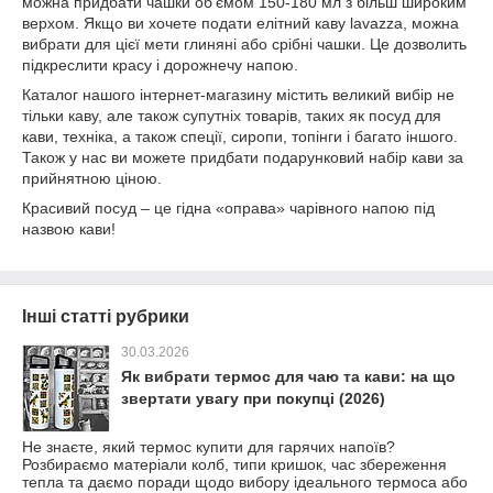
можна придбати чашки об'ємом 150-180 мл з більш широким
верхом. Якщо ви хочете подати елітний каву lavazza, можна
вибрати для цієї мети глиняні або срібні чашки. Це дозволить
підкреслити красу і дорожнечу напою.
Каталог нашого інтернет-магазину містить великий вибір не
тільки каву, але також супутніх товарів, таких як посуд для
кави, техніка, а також спеції, сиропи, топінги і багато іншого.
Також у нас ви можете придбати подарунковий набір кави за
прийнятною ціною.
Красивий посуд – це гідна «оправа» чарівного напою під
назвою кави!
Інші статті рубрики
30.03.2026
Як вибрати термос для чаю та кави: на що
звертати увагу при покупці (2026)
Не знаєте, який термос купити для гарячих напоїв?
Розбираємо матеріали колб, типи кришок, час збереження
тепла та даємо поради щодо вибору ідеального термоса або