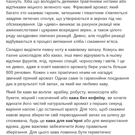
пахнуть. Хіба що володіють деякими трав'яними нотами або
відтінками міцного зеленого чаю. Фірмовий аромат, який
багато хто називає гарним, затишним і пікантним з'являється
завдяки летючих сполук, що утворюються в зернах під час
обсмажування. Це «диво» виникає за рахунок реакції між
амінокислотами і цукрами всередині зерен, а також цілого
ряду загадкових хімічних реакцій. Дивно, але подібні реакції
відбуваються в процесі випікання хліба і смаженні м'яса.
Складно виділити певну ноту в кавовому запаху. Комусь він
пахне шоколадом або какао, інші явно відчувають в ньому
відтінки фруктів, ягід, пряних спецій, чорносливу і квітів. І це
не дивно, адже в освіті кавового аромату бере участь більше
800 речовин. Кожен з них практично нічим не нагадує
звичний пряний аромат. Однак саме їх гармонійне поєднання
дає в результаті той запах, за який ми любимо каву.
Який би кави ви воліли: арабіку, робусту, моносорти або
букети, міцний і насичений або
кава без кофеїну
, ви хочете
вдихати його чистий натуральний аромат з перших секунд
варіння напою і до останньої краплі. Для того, щоб смажені
кавові зерна зберегли свій первозданний запах на шляху до
споживача, будь це
кава для кав'ярні
або для використання
вдома, дуже важливо забезпечити йому правильне
зберігання. Для цього кава повинна бути герметично