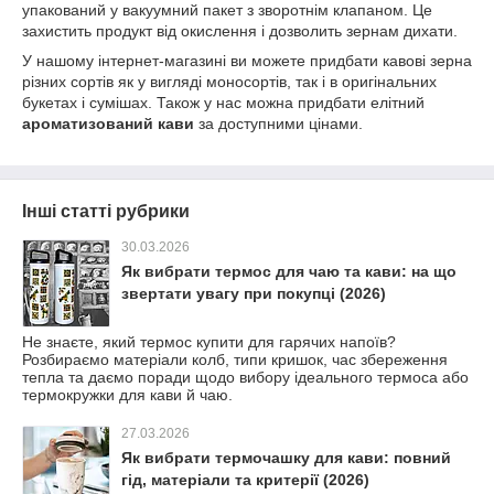
упакований у вакуумний пакет з зворотнім клапаном. Це
захистить продукт від окислення і дозволить зернам дихати.
У нашому інтернет-магазині ви можете придбати кавові зерна
різних сортів як у вигляді моносортів, так і в оригінальних
букетах і сумішах. Також у нас можна придбати елітний
ароматизований кави
за доступними цінами.
Інші статті рубрики
30.03.2026
Як вибрати термос для чаю та кави: на що
звертати увагу при покупці (2026)
Не знаєте, який термос купити для гарячих напоїв?
Розбираємо матеріали колб, типи кришок, час збереження
тепла та даємо поради щодо вибору ідеального термоса або
термокружки для кави й чаю.
27.03.2026
Як вибрати термочашку для кави: повний
гід, матеріали та критерії (2026)