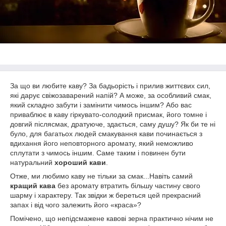
За що ви любите каву? За бадьорість і прилив життєвих сил,
які дарує свіжозаварений напій? А може, за особливий смак,
який складно забути і замінити чимось іншим? Або вас
приваблює в каву гіркувато-солодкий присмак, його томне і
довгий післясмак, дратуюче, здається, саму душу? Як би те ні
було, для багатьох людей смакування кави починається з
вдихання його неповторного аромату, який неможливо
сплутати з чимось іншим. Саме таким і повинен бути
натуральний
хороший кави
.
Отже, ми любимо каву не тільки за смак...Навіть самий
кращий кава
без аромату втратить більшу частину свого
шарму і характеру. Так звідки ж береться цей прекрасний
запах і від чого залежить його «краса»?
Помічено, що непідсмажене кавові зерна практично нічим не