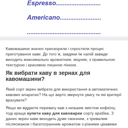
Кавомашини значно прискорили і спростили процес
приготування кави. До того ж, завдяки їм напій завжди
виходить максимально ароматним, міцним, з правильною
текстурою і красивою пишною пінкою.
Як вибрати каву в зернах для
кавомашини?
Який сорт зерен вибрати для використання в автоматичних
кавових апаратах? На що варто звернути увагу та які критерії
врахувати?
Якщо ви віддаєте перевагу каві з низьким змістом кофеїну,
тоді краще
купити каву для кавоварки
сорту арабіка. З
даних зерен кави виходить дуже смачним, з тривалим
післясмаком і багатогранним ароматом з різними цікавими