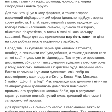
нотами, такими як горіх, шоколад, чорнослив, чорна
смородина і навіть фрукти.
Для тих, хто цінує в каву фортеця, а також яскраво
виражений підбадьорливий ефект ідеально підійдуть зерна
сорту робуста. Напій, приготований з цього продукту, що
володіє більш насиченим смаком, щільною текстурою,
пікантною гіркуватістю, а також м'якої пінкою кольору
карамелі. Якщо для вас принципова
вартість кави
, то ціни
на сорт робуста нижче порівняно з арабікою.
Перед тим, як купувати зерна для кавових автоматів,
необхідно визначити свої уподобання, а також дізнатися кави
з якої країни ідеально їм відповідає. Так як умови зростання,
дозрівання, збирання і висушування відіграють ключову роль
у тому, наскільки запашним і іскристим буде зварений напій.
Багато кавомани і гурмани зупиняють свій вибір на
високогірному кави родом з Ємену, Коста-Ріки, Мексики,
Ямайки, Ефіопії та Індії. Різкі перепади між денними і нічними
температурами дозволяють домогтися повільного
правильного дозрівання кавових бобів, що в результаті
гарантує напою повний, густий смак, тривалий післясмак і
зачаровуючий аромат.
Для приготування смачного напою в кавомашині важливо
вибрати продукт від перевіреного виробника. Так, наприклад,