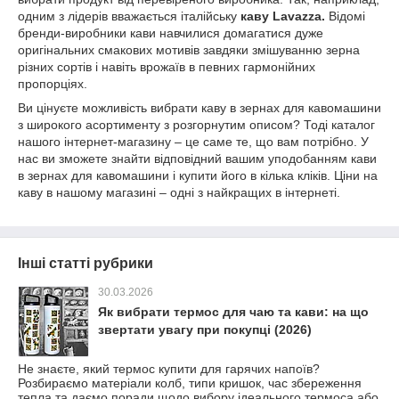
одним з лідерів вважається італійську
каву Lavazza.
Відомі
бренди-виробники кави навчилися домагатися дуже
оригінальних смакових мотивів завдяки змішуванню зерна
різних сортів і навіть врожаїв в певних гармонійних
пропорціях.
Ви цінуєте можливість вибрати каву в зернах для кавомашини
з широкого асортименту з розгорнутим описом? Тоді каталог
нашого інтернет-магазину – це саме те, що вам потрібно. У
нас ви зможете знайти відповідний вашим уподобанням кави
в зернах для кавомашини і купити його в кілька кліків. Ціни на
каву в нашому магазині – одні з найкращих в інтернеті.
Інші статті рубрики
30.03.2026
Як вибрати термос для чаю та кави: на що
звертати увагу при покупці (2026)
Не знаєте, який термос купити для гарячих напоїв?
Розбираємо матеріали колб, типи кришок, час збереження
тепла та даємо поради щодо вибору ідеального термоса або