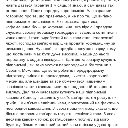
навіть дається гарантія 1 місяць. Я знаю, я сам давав такі
оголошення. Попит народжує пропозицію. Але зараз ми
говоримо про те, що правильно, а не про те, що вигідно
підприємцям-початківцям. Як показала практика,
кофемашина б/у – це кофемашина, яка вірою і правдою
служила своєму першому господареві, зварила сотні тисяч
чашок кави, і коли вироблений нею кави став неналежної
якості, господар кав'ярні вирішив продати кофемашину за
низькою ціною. Ну а собі він придбав нову кавоварку, тому
що якість кави має бути дуже високим, інакше до нього
перестануть ходити відвідувачі. Далі цю кавоварку купують
підприємці , які займаються перепродажем б/у техніки з
Європи. Можливо, що вони роблять передпродажну
підготовку, змінюють прокладочки, і чистять варильний
механізм, але швидше за все обмежиться чищенням
зовнішніх частин кавомашини, для надання їй товарного
вигляду. Далі таку кавоварку купують наші підприємці
кавового бізнесу і ставлять у своїх кав'ярнях, які ростуть як
гриби, і ми п'ємо неякісний кави, приготований на фактично
несправної кавомашині. Зі своєї практики можу сказати, що
більше половини кав'ярень готують неякісний кави. З двох
десятків кавових точок, розташованих поблизу від мого
будинку, більш-менш прийнятний кави є тільки у двох-трьох.