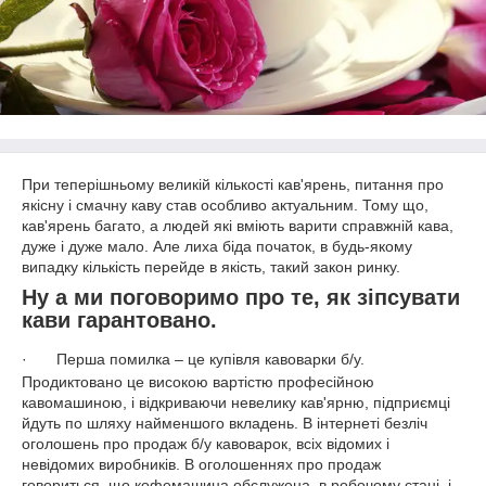
При теперішньому великій кількості кав'ярень, питання про
якісну і смачну каву став особливо актуальним. Тому що,
кав'ярень багато, а людей які вміють варити справжній кава,
дуже і дуже мало. Але лиха біда початок, в будь-якому
випадку кількість перейде в якість, такий закон ринку.
Ну а ми поговоримо про те, як зіпсувати
кави гарантовано.
·
Перша помилка – це купівля кавоварки б/у.
Продиктовано це високою вартістю професійною
кавомашиною, і відкриваючи невелику кав'ярню, підприємці
йдуть по шляху найменшого вкладень. В інтернеті безліч
оголошень про продаж б/у кавоварок, всіх відомих і
невідомих виробників. В оголошеннях про продаж
говориться, що кофемашина обслужена, в робочому стані, і