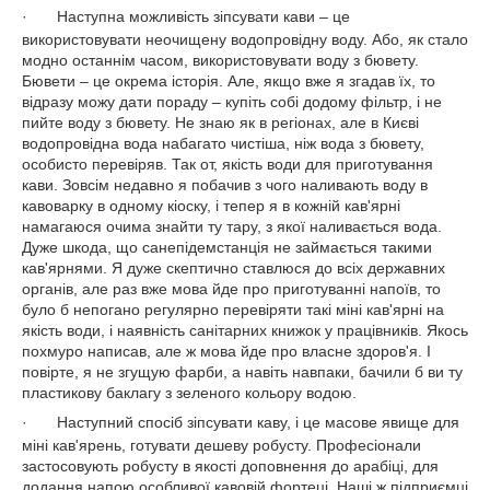
·
Наступна можливість зіпсувати кави – це
використовувати неочищену водопровідну воду. Або, як стало
модно останнім часом, використовувати воду з бювету.
Бювети – це окрема історія. Але, якщо вже я згадав їх, то
відразу можу дати пораду – купіть собі додому фільтр, і не
пийте воду з бювету. Не знаю як в регіонах, але в Києві
водопровідна вода набагато чистіша, ніж вода з бювету,
особисто перевіряв. Так от, якість води для приготування
кави. Зовсім недавно я побачив з чого наливають воду в
кавоварку в одному кіоску, і тепер я в кожній кав'ярні
намагаюся очима знайти ту тару, з якої наливається вода.
Дуже шкода, що санепідемстанція не займається такими
кав'ярнями. Я дуже скептично ставлюся до всіх державних
органів, але раз вже мова йде про приготуванні напоїв, то
було б непогано регулярно перевіряти такі міні кав'ярні на
якість води, і наявність санітарних книжок у працівників. Якось
похмуро написав, але ж мова йде про власне здоров'я. І
повірте, я не згущую фарби, а навіть навпаки, бачили б ви ту
пластикову баклагу з зеленого кольору водою.
·
Наступний спосіб зіпсувати каву, і це масове явище для
міні кав'ярень, готувати дешеву робусту. Професіонали
застосовують робусту в якості доповнення до арабіці, для
додання напою особливої кавовій фортеці. Наші ж підприємці