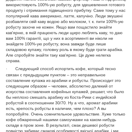
використовують 100%-ую робусту, для здешевлення готового
продукту і отримання підвищеного прибутку. Саме тому у нас
популярний кава американо, латте, капучіно. Люди змушені
розбавляти свій каву водою або молоком, т. к. пити 100%-ую
робусту захоче не кожен. Якщо вам пощастило знайти
кав'ярню, в якій працюють люди щиро люблять каву, то даю
вам 100% гарантії, що у них в асортименті ви ніколи не
знайдете 100%-ую робусту, вона завжди буде лише
складовою купажу, головну роль в якому буде грати арабіка.
Але спробуйте знайти таку кав'ярню. Це дуже нелегка
справа.
·
Следующий способ испортить кофе, который тесно
связан с предыдущим пунктом – это неправильное
составление купажа из арабики и робусты. Происходит это
следующим образом – человек, абсолютно далекий от
искусства составления кофейных купажей, решает, что было
бы неплохо смешать арабику из Коста-Рики с индийской
робустой в соотношении 30/70. Ну а что, аромат арабики
есть, крепость робусты в наличии, чем плохо? А вы
попробуйте. Очень сомнительное удовольствие. Хуже только
кофе обжаренный нашими самоучками на каком-нибудь
складе в пром зоне. В результаті, смак дешевої робусти
повністю забиває смакові особливості якісної арабіки, і ми