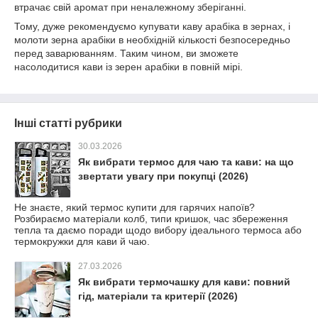
втрачає свій аромат при неналежному зберіганні.
Тому, дуже рекомендуємо купувати каву арабіка в зернах, і
молоти зерна арабіки в необхідній кількості безпосередньо
перед заварюванням. Таким чином, ви зможете
насолодитися кави із зерен арабіки в повній мірі.
Інші статті рубрики
30.03.2026
Як вибрати термос для чаю та кави: на що
звертати увагу при покупці (2026)
Не знаєте, який термос купити для гарячих напоїв?
Розбираємо матеріали колб, типи кришок, час збереження
тепла та даємо поради щодо вибору ідеального термоса або
термокружки для кави й чаю.
27.03.2026
Як вибрати термочашку для кави: повний
гід, матеріали та критерії (2026)