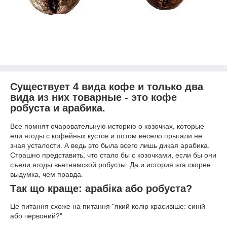
Существует 4 вида кофе и только два
вида из них товарные - это кофе
робуста и арабика.
Все помнят очаровательную историю о козочках, которые
ели ягоды с кофейных кустов и потом весело прыгали не
зная усталости. А ведь это была всего лишь дикая арабика.
Страшно представить, что стало бы с козочками, если бы они
съели ягоды вьетнамской робусты. Да и история эта скорее
выдумка, чем правда.
Так що краще: арабіка або робуста?
Це питання схоже на питання "який колір красивіше: синій
або червоний?"