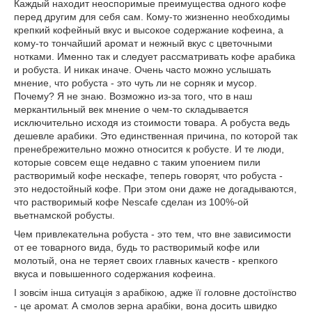
Каждый находит неоспоримые преимущества одного кофе
перед другим для себя сам. Кому-то жизненно необходимы
крепкий кофейный вкус и высокое содержание кофеина, а
кому-то тончайший аромат и нежный вкус с цветочными
нотками. Именно так и следует рассматривать кофе арабика
и робуста. И никак иначе. Очень часто можно услышать
мнение, что робуста - это чуть ли не сорняк и мусор.
Почему? Я не знаю. Возможно из-за того, что в наш
меркантильный век мнение о чем-то складывается
исключительно исходя из стоимости товара. А робуста ведь
дешевле арабики. Это единственная причина, по которой так
пренебрежительно можно относится к робусте. И те люди,
которые совсем еще недавно с таким упоением пили
растворимый кофе нескафе, теперь говорят, что робуста -
это недостойный кофе. При этом они даже не догадываются,
что растворимый кофе Nescafe сделан из 100%-ой
вьетнамской робусты.
Чем привлекательна робуста - это тем, что вне зависимости
от ее товарного вида, будь то растворимый кофе или
молотый, она не теряет своих главных качеств - крепкого
вкуса и повышенного содержания кофеина.
І зовсім інша ситуація з арабікою, адже її головне достоїнство
- це аромат. А смолов зерна арабіки, вона досить швидко