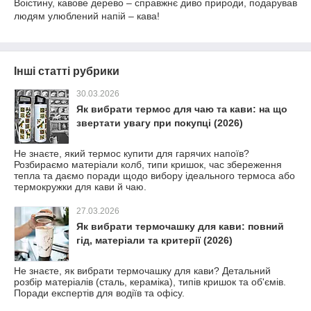
Воістину, кавове дерево – справжнє диво природи, подарував
людям улюблений напій – кава!
Інші статті рубрики
30.03.2026
Як вибрати термос для чаю та кави: на що
звертати увагу при покупці (2026)
Не знаєте, який термос купити для гарячих напоїв?
Розбираємо матеріали колб, типи кришок, час збереження
тепла та даємо поради щодо вибору ідеального термоса або
термокружки для кави й чаю.
27.03.2026
Як вибрати термочашку для кави: повний
гід, матеріали та критерії (2026)
Не знаєте, як вибрати термочашку для кави? Детальний
розбір матеріалів (сталь, кераміка), типів кришок та об'ємів.
Поради експертів для водіїв та офісу.