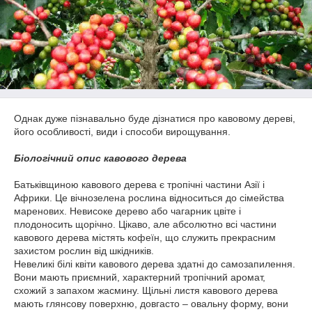
Однак дуже пізнавально буде дізнатися про кавовому дереві,
його особливості, види і способи вирощування.
Біологічний опис кавового дерева
Батьківщиною кавового дерева є тропічні частини Азії і
Африки. Це вічнозелена рослина відноситься до сімейства
маренових. Невисоке дерево або чагарник цвіте і
плодоносить щорічно. Цікаво, але абсолютно всі частини
кавового дерева містять кофеїн, що служить прекрасним
захистом рослин від шкідників.
Невеликі білі квіти кавового дерева здатні до самозапилення.
Вони мають приємний, характерний тропічний аромат,
схожий з запахом жасмину. Щільні листя кавового дерева
мають глянсову поверхню, довгасто – овальну форму, вони