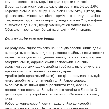
темно – зеленого кольору і на краях трохи хвилясті.
В зернах кави міститься залежно від сорту, від 0,6 до 2,6%
кофеїну, більше 10% жиру, 13% білків і 8% цукру. Цікаво, що
ці показники змінюються після термічного впливу на насіння.
Так, наприклад, кількість жиру підвищується на 2%, а кофеїн
знижується до 1,3 %, цукор зменшується майже на 6%.
Обсмажені зерна кави багаті на вітаміни PP і піридин.
Основні види кавових дерев
До роду кави відносять близько 90 видів рослин. Лише деякі
вирощують спеціально для отримання знайомих всім кавових
зерен. За місцем вирощування кави ділять на такі три групи:
американський, африканський і азіатський. Найбільш
відомими сортами кави є арабіка і робуста, які отримують з
аравійських і конголезьких кавових дерев.
Арабіка (або аравійський кави) – це цінна рослина, з плодів
якого виробляють тонізуючий напій. Кавові дерева
вирощують не тільки для виробництва кави, але і як
декоративна рослина. Батьківщиною арабіки є Ефіопія. З
цього виду сорту виробляють близько 90% світового об'єму
кави.
Робуста (конголезький кави) – дуже стійке до хвороб і
плодоносна рослина. Це пояснює його давня назва,