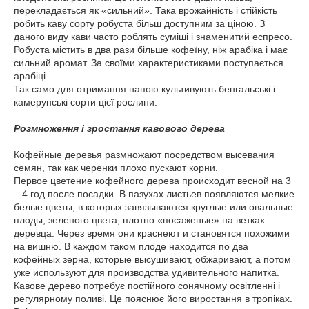
перекладається як «сильний». Така врожайність і стійкість
робить каву сорту робуста більш доступним за ціною. З
даного виду кави часто роблять суміші і знаменитий еспресо.
Робуста містить в два рази більше кофеїну, ніж арабіка і має
сильний аромат. За своїми характеристиками поступається
арабіці.
Так само для отримання напою культивують бенгальські і
камерунські сорти цієї рослини.
Розмноження і зростання кавового дерева
Кофейные деревья размножают посредством высевания
семян, так как черенки плохо пускают корни.
Первое цветение кофейного дерева происходит весной на 3
– 4 год после посадки. В пазухах листьев появляются мелкие
белые цветы, в которых завязываются круглые или овальные
плоды, зеленого цвета, плотно «посаженые» на ветках
деревца. Через время они краснеют и становятся похожими
на вишню. В каждом таком плоде находится по два
кофейных зерна, которые высушивают, обжаривают, а потом
уже используют для производства удивительного напитка.
Кавове дерево потребує постійного сонячному освітленні і
регулярному поливі. Це пояснює його виростання в тропіках.