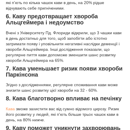
які п'ють по кілька чашок кави в день, на 20% рідше
відчувають себе пригніченими.
6. Каву п
редотвращает хвороба
Альцгеймера і недоумство
Вчені з Університету Пд. Флориди відкрили, що 3 чашки кави
в день достатньо для того, щоб запобігти або істотно
затримати появу і уповільнити негативні наслідки деменції і
хвороби Альцгеймера. Інші дослідження показали, що
регулярне пиття кави допоможе зменшити шанс розвитку
хвороби Альцгеймера на 65%.
7. Кава у
меньшает ризик появи хвороби
Паркінсона
Згідно з дослідженнями, регулярне споживання кави може
знизити шанс розвитку цієї хвороби на 32 - 60%.
8. Кава б
лаготворно впливає на печінку
Кава
зможе захистити вас від сумно відомого цирозу. Ризик
його розвитку у людей, які п'ють більше трьох чашок кави в
день, на 80% нижче.
9. Каву п
оможет уникнути захворювань