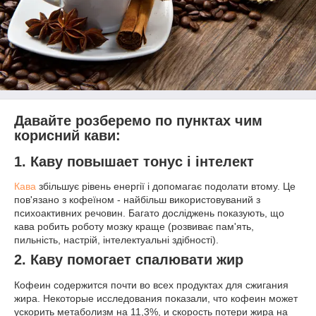
Давайте розберемо по пунктах чим
корисний кави:
1. Каву п
овышает тонус і інтелект
Кава
збільшує рівень енергії і допомагає подолати втому. Це
пов'язано з кофеїном - найбільш використовуваний з
психоактивних речовин. Багато досліджень показують, що
кава робить роботу мозку краще (розвиває пам'ять,
пильність, настрій, інтелектуальні здібності).
2. Каву п
омогает спалювати жир
Кофеин содержится почти во всех продуктах для сжигания
жира. Некоторые исследования показали, что кофеин может
ускорить метаболизм на 11,3%, и скорость потери жира на