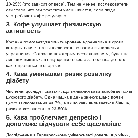
10-29% (это зависит от веса). Тем не менее, исследователи
отметили, что эти эффекты уменьшаются, если люди
употребляют кофе регулярно.
3. Кофе у
лучшает физическую
активность
Кофеин помогает увеличить уровень адреналина в крови,
который влияет на выносливость во время выполнения
упражнения. Согласно некоторым исследованиям, будет не
лишним выпить чашечку крепкого кофе за полчаса до того,
как отправиться в спортзал.
4. Кава у
меньшает ризик розвитку
діабету
Численні досліди показали, що вживання кави запобігає появі
цукрового діабету. Одна чашка в день знижує шанс появи
цього захворювання на 7%, а якщо кави випивається більше,
ризик може впасти на 23-50%.
5. Кава про
блегчает депресію і
допоможе відчувати себе щасливіше
Дослідження в Гарвардському університеті довели, що жінки,