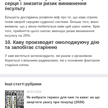
серця і знизити ризик виникнення
інсульту
Більшість досліджень розвіяли міф про те, що кава сприяє
появі хвороб серцево-судинної системи. Більше того, вчені
виявили, що у жінок-любительок кави цей шанс нижче. Крім
того, прийняття цього напою зменшує ризик виникнення
інсульту на 20%.
10. Каву п
роизводит омолоджуючу дію
та запобігає старінню
У каві містяться антиоксиданти, які разом з організмом
борються з вільними радикалами, які є основним фактором
старіння клітин.
Інші статті рубрики
30.03.2026
Як вибрати термос для чаю та кави: на що
звертати увагу при покупці (2026)